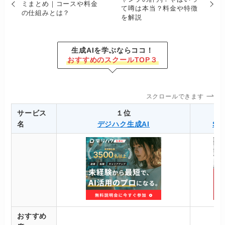
ミまとめ｜コースや料金
て噂は本当？料金や特徴
の仕組みとは？
を解説
生成AIを学ぶならココ！
おすすめのスクールTOP３
スクロールできます
サービス
１位
名
デジハク生成AI
SA
おすすめ