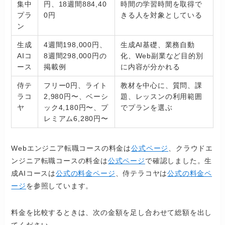
集中
円、18週間884,40
時間の学習時間を取得で
プラ
0円
きる人を対象としている
ン
生成
4週間198,000円、
生成AI基礎、業務自動
AIコ
8週間298,000円の
化、Web副業など目的別
ース
掲載例
に内容が分かれる
侍テ
フリー0円、ライト
教材を中心に、質問、課
ラコ
2,980円〜、ベーシ
題、レッスンの利用範囲
ヤ
ック4,180円〜、プ
でプランを選ぶ
レミアム6,280円〜
Webエンジニア転職コースの料金は
公式ページ
、クラウドエ
ンジニア転職コースの料金は
公式ページ
で確認しました。生
成AIコースは
公式の料金ページ
、侍テラコヤは
公式の料金ペ
ージ
を参照しています。
料金を比較するときは、次の金額を足し合わせて総額を出し
てください。