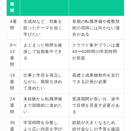
期
間
4週
生成AIなど、対象を
長期の転職準備や複数技
間
絞ったテーマを短く
術の習得には向かない場
学びたい
合がある
8〜
まとまった時間を確
クラウド集中プランは週
12
保して短期集中でき
40〜50時間の学習時間
週
る
が前提
間
16
仕事と学習を両立し
基礎と成果物制作を並行
週
ながら、期限を決め
できる計画が必要
間
て進めたい
24
未経験から転職準備
受講期間が長い分、途中
週
まで段階的に進めた
で目標を見直す必要があ
間
い
る
36
学習時間を分散し、
総額が大きくなるため、
週
より広い内容を学び
給付金なしの予算も確認