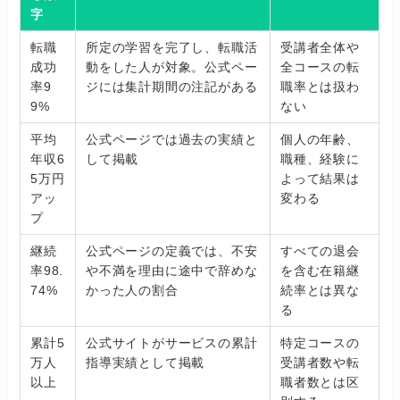
字
転職
所定の学習を完了し、転職活
受講者全体や
成功
動をした人が対象。公式ペー
全コースの転
率9
ジには集計期間の注記がある
職率とは扱わ
9%
ない
平均
公式ページでは過去の実績と
個人の年齢、
年収6
して掲載
職種、経験に
5万円
よって結果は
アッ
変わる
プ
継続
公式ページの定義では、不安
すべての退会
率98.
や不満を理由に途中で辞めな
を含む在籍継
74%
かった人の割合
続率とは異な
る
累計5
公式サイトがサービスの累計
特定コースの
万人
指導実績として掲載
受講者数や転
以上
職者数とは区