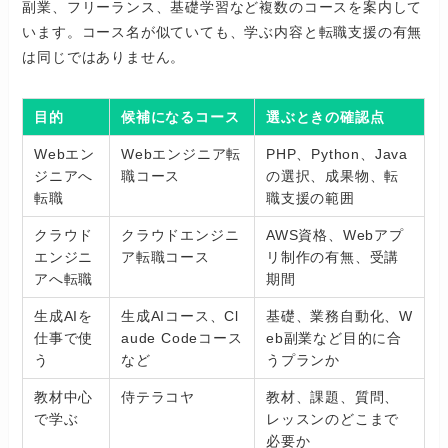
副業、フリーランス、基礎学習など複数のコースを案内して
います。コース名が似ていても、学ぶ内容と転職支援の有無
は同じではありません。
目的
候補になるコース
選ぶときの確認点
Webエン
Webエンジニア転
PHP、Python、Java
ジニアへ
職コース
の選択、成果物、転
転職
職支援の範囲
クラウド
クラウドエンジニ
AWS資格、Webアプ
エンジニ
ア転職コース
リ制作の有無、受講
アへ転職
期間
生成AIを
生成AIコース、Cl
基礎、業務自動化、W
仕事で使
aude Codeコース
eb副業など目的に合
う
など
うプランか
教材中心
侍テラコヤ
教材、課題、質問、
で学ぶ
レッスンのどこまで
必要か