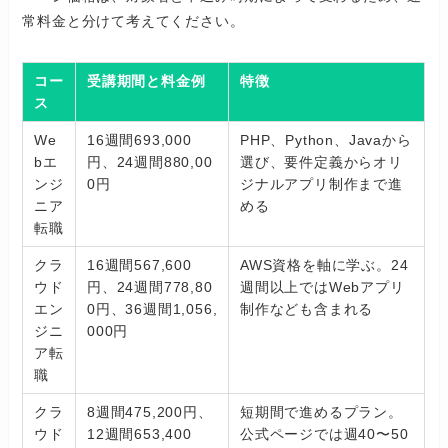
常料金と分けて考えてください。
コー
受講期間と料金例
特徴
ス
We
16週間693,000
PHP、Python、Javaから
bエ
円、24週間880,00
選び、要件定義からオリ
ンジ
0円
ジナルアプリ制作まで進
ニア
める
転職
クラ
16週間567,600
AWS資格を軸に学ぶ。24
ウド
円、24週間778,80
週間以上ではWebアプリ
エン
0円、36週間1,056,
制作なども含まれる
ジニ
000円
ア転
職
クラ
8週間475,200円、
短期間で進めるプラン。
ウド
12週間653,400
公式ページでは週40〜50