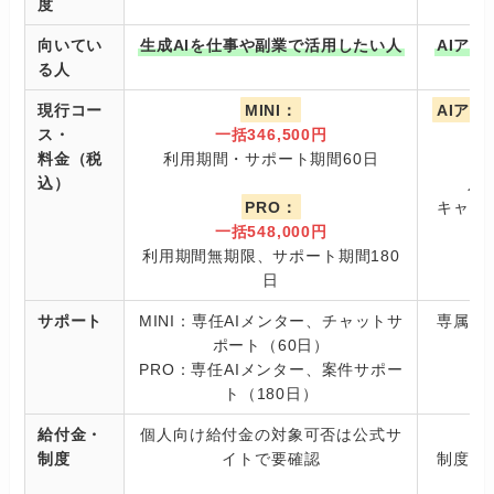
度
向いてい
生成AIを仕事や副業で活用したい人
AIア
る人
現行コー
MINI：
AIア
ス・
一括346,500円
料金（税
利用期間・サポート期間60日
込）
入学
PRO：
キャン
一括548,000円
利用期間無期限、サポート期間180
日
サポート
MINI：専任AIメンター、チャットサ
専属エ
ポート（60日）
PRO：専任AIメンター、案件サポー
ト（180日）
給付金・
個人向け給付金の対象可否は公式サ
制度
イトで要確認
制度・