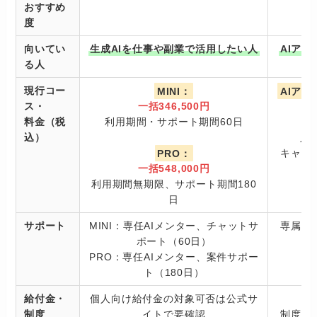
おすすめ
度
向いてい
生成AIを仕事や副業で活用したい人
AIア
る人
現行コー
MINI：
AIア
ス・
一括346,500円
料金（税
利用期間・サポート期間60日
込）
入学
PRO：
キャン
一括548,000円
利用期間無期限、サポート期間180
日
サポート
MINI：専任AIメンター、チャットサ
専属エ
ポート（60日）
PRO：専任AIメンター、案件サポー
ト（180日）
給付金・
個人向け給付金の対象可否は公式サ
制度
イトで要確認
制度・