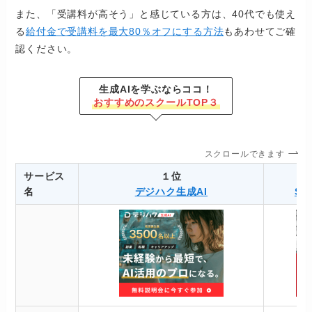
また、「受講料が高そう」と感じている方は、40代でも使え
る
給付金で受講料を最大80％オフにする方法
もあわせてご確
認ください。
生成AIを学ぶならココ！
おすすめのスクールTOP３
スクロールできます
サービス
１位
名
デジハク生成AI
SA