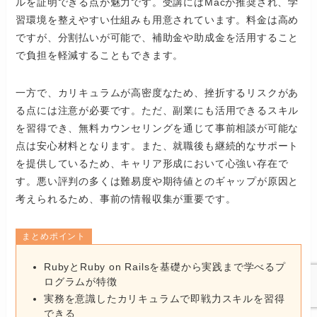
ルを証明できる点が魅力です。受講にはMacが推奨され、学
習環境を整えやすい仕組みも用意されています。料金は高め
ですが、分割払いが可能で、補助金や助成金を活用すること
で負担を軽減することもできます。
一方で、カリキュラムが高密度なため、挫折するリスクがあ
る点には注意が必要です。ただ、副業にも活用できるスキル
を習得でき、無料カウンセリングを通じて事前相談が可能な
点は安心材料となります。また、就職後も継続的なサポート
を提供しているため、キャリア形成において心強い存在で
す。悪い評判の多くは難易度や期待値とのギャップが原因と
考えられるため、事前の情報収集が重要です。
まとめポイント
RubyとRuby on Railsを基礎から実践まで学べるプ
ログラムが特徴
実務を意識したカリキュラムで即戦力スキルを習得
できる