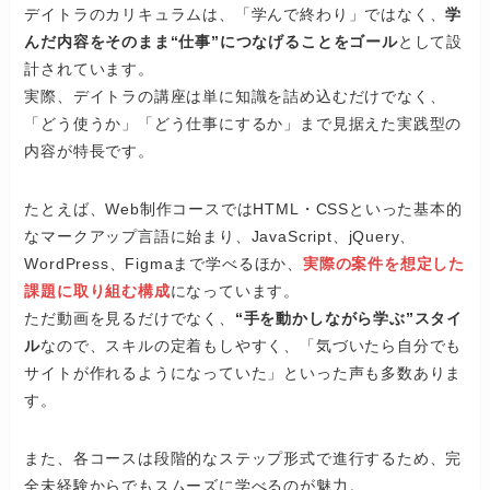
デイトラのカリキュラムは、「学んで終わり」ではなく、
学
んだ内容をそのまま“仕事”につなげることをゴール
として設
計されています。
実際、デイトラの講座は単に知識を詰め込むだけでなく、
「どう使うか」「どう仕事にするか」まで見据えた実践型の
内容が特長です。
たとえば、Web制作コースではHTML・CSSといった基本的
なマークアップ言語に始まり、JavaScript、jQuery、
WordPress、Figmaまで学べるほか、
実際の案件を想定した
課題に取り組む構成
になっています。
ただ動画を見るだけでなく、
“手を動かしながら学ぶ”スタイ
ル
なので、スキルの定着もしやすく、「気づいたら自分でも
サイトが作れるようになっていた」といった声も多数ありま
す。
また、各コースは段階的なステップ形式で進行するため、完
全未経験からでもスムーズに学べるのが魅力。