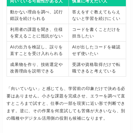
向いている可能性がある人
慎重に考えたい人
動かない理由を調べ、試行
答えをすぐ教えてもらえ
錯誤を続けられる
ないと学習を続けにくい
利用者の課題を聞き、仕様
コードを書くことだけを
を変えることに抵抗がない
担当したい
AIの出力を検証し、誤りを
AIが出したコードを確認
直すことを受け入れられる
せず使いたい
成果物を作り、技術選定や
受講や資格取得だけで転
改善理由を説明できる
職できると考えている
「向いていない」と感じても、学習前の印象だけで決める必
要はありません。小さな課題を完成させ、エラーを調べて直
すところまで試すと、仕事の一部を現実に近い形で判断でき
ます。逆に、その作業を何度試しても苦痛が大きいなら、別
の職種やデジタル活用側の役割も候補になります。