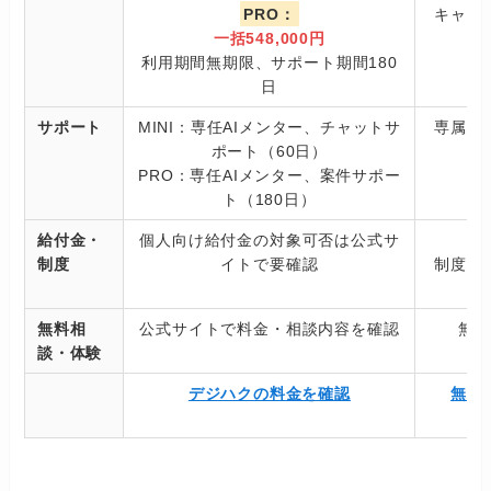
PRO：
キャン
一括548,000円
利用期間無期限、サポート期間180
日
サポート
MINI：専任AIメンター、チャットサ
専属エ
ポート（60日）
PRO：専任AIメンター、案件サポー
ト（180日）
給付金・
個人向け給付金の対象可否は公式サ
制度
イトで要確認
制度・
無料相
公式サイトで料金・相談内容を確認
無
談・体験
デジハクの料金を確認
無料