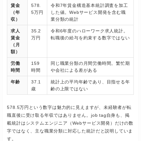
賃金
578.
令和7年賃金構造基本統計調査を加工
（年
5万円
した値。Webサービス開発を含む職
収）
業分類の統計
求人
35.2
令和6年度のハローワーク求人統計。
賃金
万円
転職後の給与を約束する数字ではない
（月
額）
労働
159
同じ職業分類の月間労働時間。繁忙期
時間
時間
や会社による差がある
年齢
37.1
統計上の平均年齢であり、目指せる年
歳
齢の上限ではない
578.5万円という数字は魅力的に見えますが、未経験者が転
職直後に受け取る年収ではありません。job tag自身も、掲
載統計はシステムエンジニア（Webサービス開発）だけの数
字ではなく、主な職業分類に対応した統計だと説明していま
す。