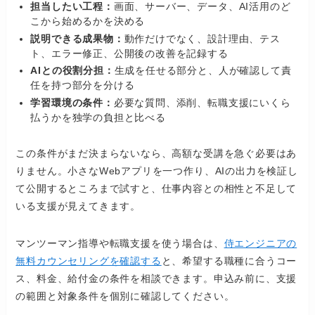
担当したい工程：
画面、サーバー、データ、AI活用のど
こから始めるかを決める
説明できる成果物：
動作だけでなく、設計理由、テス
ト、エラー修正、公開後の改善を記録する
AIとの役割分担：
生成を任せる部分と、人が確認して責
任を持つ部分を分ける
学習環境の条件：
必要な質問、添削、転職支援にいくら
払うかを独学の負担と比べる
この条件がまだ決まらないなら、高額な受講を急ぐ必要はあ
りません。小さなWebアプリを一つ作り、AIの出力を検証し
て公開するところまで試すと、仕事内容との相性と不足して
いる支援が見えてきます。
マンツーマン指導や転職支援を使う場合は、
侍エンジニアの
無料カウンセリングを確認する
と、希望する職種に合うコー
ス、料金、給付金の条件を相談できます。申込み前に、支援
の範囲と対象条件を個別に確認してください。