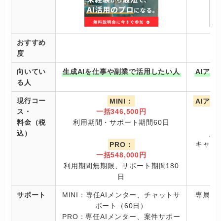
おすすめ
度
向いてい
生成AIを仕事や副業で活用したい人
AIア
る人
現行コー
MINI：
AIア
ス・
一括346,500円
料金（税
利用期間・サポート期間60日
込）
入学
PRO：
キャン
一括548,000円
利用期間無期限、サポート期間180
日
サポート
MINI：専任AIメンター、チャットサ
専属エ
ポート（60日）
PRO：専任AIメンター、案件サポー