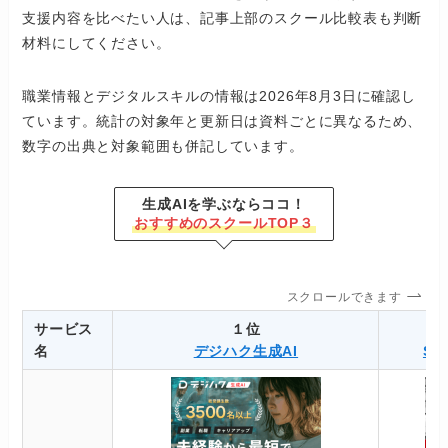
支援内容を比べたい人は、記事上部のスクール比較表も判断
材料にしてください。
職業情報とデジタルスキルの情報は2026年8月3日に確認し
ています。統計の対象年と更新日は資料ごとに異なるため、
数字の出典と対象範囲も併記しています。
生成AIを学ぶならココ！
おすすめのスクールTOP３
スクロールできます
サービス
１位
名
デジハク生成AI
SA