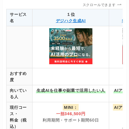
スクロールできます
サービス
１位
名
デジハク生成AI
SA
おすすめ
度
向いてい
生成AIを仕事や副業で活用したい人
AIア
る人
現行コー
MINI：
AIア
ス・
一括346,500円
料金（税
利用期間・サポート期間60日
込）
入学