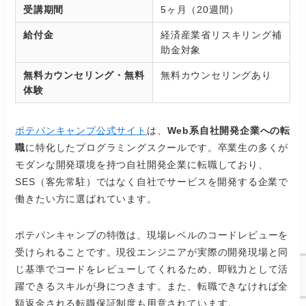
受講期間
5ヶ月（20週間）
給付金
経済産業省リスキリング補
助金対象
無料カウンセリング・無料
無料カウンセリングあり
体験
ポテパンキャンプ公式サイト
は、
Web系自社開発企業への転
職
に特化したプログラミングスクールです。卒業生の多くが
モダンな開発環境を持つ自社開発企業に転職しており、
SES（客先常駐）ではなく自社でサービスを開発する企業で
働きたい方に選ばれています。
ポテパンキャンプの特徴は、現場レベルのコードレビューを
受けられることです。現役エンジニアが実際の開発現場と同
じ基準でコードをレビューしてくれるため、即戦力として活
躍できるスキルが身につきます。また、転職できなければ全
額返金される転職保証制度も用意されています。