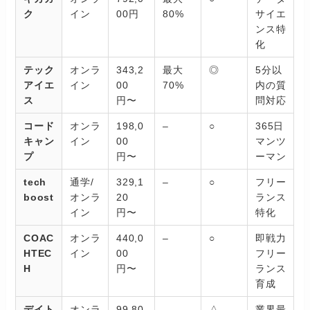
ク
イン
00円
80%
サイエ
ンス特
化
テック
オンラ
343,2
最大
◎
5分以
アイエ
イン
00
70%
内の質
ス
円〜
問対応
コード
オンラ
198,0
–
○
365日
キャン
イン
00
マンツ
プ
円〜
ーマン
tech
通学/
329,1
–
○
フリー
boost
オンラ
20
ランス
イン
円〜
特化
COAC
オンラ
440,0
–
○
即戦力
HTEC
イン
00
フリー
H
円〜
ランス
育成
デイト
オンラ
99,80
–
△
業界最