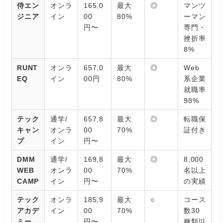
侍エン
オンラ
165,0
最大
◎
マンツ
ジニア
イン
00
80%
ーマン
円〜
専門・
挫折率
8%
RUNT
オンラ
657,0
最大
◎
Web
EQ
イン
00円
80%
系企業
就職率
98%
テック
通学/
657,8
最大
◎
転職保
キャン
オンラ
00
70%
証付き
プ
イン
円〜
DMM
通学/
169,8
最大
◎
8,000
WEB
オンラ
00
70%
名以上
CAMP
イン
円〜
の実績
テック
オンラ
185,9
最大
○
コース
アカデ
イン
00
70%
数30
ミー
円〜
種類以