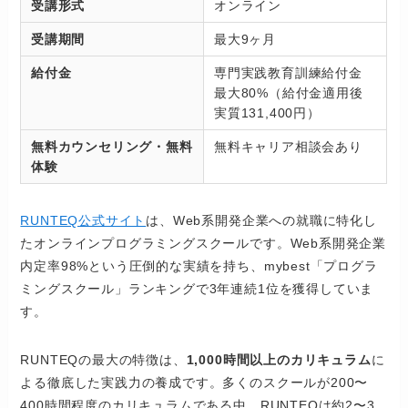
受講形式
オンライン
受講期間
最大9ヶ月
給付金
専門実践教育訓練給付金
最大80%（給付金適用後
実質131,400円）
無料カウンセリング・無料
無料キャリア相談会あり
体験
RUNTEQ公式サイト
は、Web系開発企業への就職に特化し
たオンラインプログラミングスクールです。Web系開発企業
内定率98%という圧倒的な実績を持ち、mybest「プログラ
ミングスクール」ランキングで3年連続1位を獲得していま
す。
RUNTEQの最大の特徴は、
1,000時間以上のカリキュラム
に
よる徹底した実践力の養成です。多くのスクールが200〜
400時間程度のカリキュラムである中、RUNTEQは約2〜3