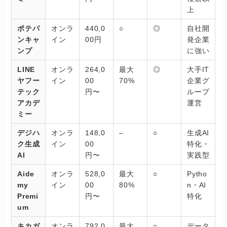
上
ポテパ
オンラ
440,0
○
◎
自社開
ンキャ
イン
00円
発企業
ンプ
に強い
LINE
オンラ
264,0
最大
◎
大手IT
ヤフー
イン
00
70%
企業グ
テック
円〜
ループ
アカデ
運営
ミー
デジハ
オンラ
148,0
–
○
生成AI
ク生成
イン
00
特化・
AI
円〜
実践型
Aide
オンラ
528,0
最大
○
Pytho
my
イン
00
80%
n・AI
Premi
円〜
特化
um
キカガ
オンラ
792,0
最大
○
データ