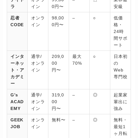
ラ
イン
0円〜
安級
忍者
オンラ
98,00
–
○
低価
CODE
イン
0円〜
格・
24時
間サポ
ート
インタ
通学/
209,0
最大
○
日本初
ーネッ
オンラ
00
70%
の
ト・ア
イン
円〜
Web
カデミ
専門校
ー
G’s
通学/
319,0
–
◎
起業家
ACAD
オンラ
00
輩出に
EMY
イン
円〜
強み
GEEK
オンラ
無料〜
–
◎
無料・
JOB
イン
最短1
ヶ月転