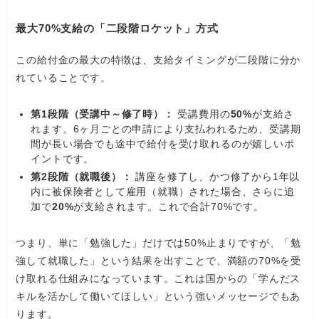
最大70%支給の「二段階ロケット」方式
この給付金の最大の特徴は、支給タイミングが二段階に分か
れていることです。
第1段階（受講中～修了時）：
受講費用の
50%
が支給さ
れます。6ヶ月ごとの申請により支払われるため、受講期
間が長い場合でも途中で給付を受け取れるのが嬉しいポ
イントです。
第2段階（就職後）：
講座を修了し、かつ修了から1年以
内に被保険者として雇用（就職）された場合、さらに追
加で
20%
が支給されます。これで合計70%です。
つまり、単に「勉強した」だけでは50%止まりですが、「勉
強して就職した」という結果を出すことで、満額の70%を受
け取れる仕組みになっています。これは国からの「学んだス
キルを活かして働いてほしい」という強いメッセージでもあ
ります。