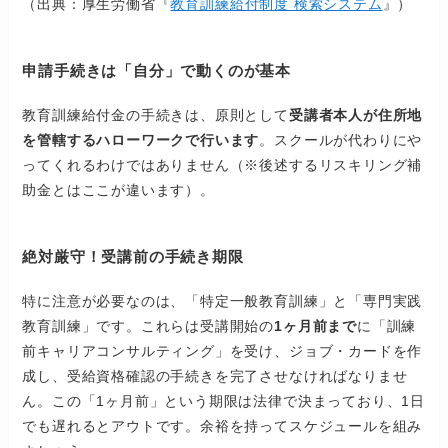
（出典：厚生労働省『
教育訓練給付制度 検索システム
』）
申請手続きは「自分」で動くのが基本
教育訓練給付金の手続きは、原則として
受講者本人が住所地
を管轄するハローワークで行います
。スクールが代わりにや
ってくれるわけではありません（※後述するリスキリング補
助金とはここが違います）。
絶対厳守！受講前の手続き期限
特に注意が必要なのは、「特定一般教育訓練」と「専門実践
教育訓練」です。これらは受講開始の
1ヶ月前まで
に「訓練
前キャリアコンサルティング」を受け、ジョブ・カードを作
成し、受給資格確認の手続きを完了させなければなりませ
ん。この「1ヶ月前」という期限は法律で決まっており、1日
でも遅れるとアウトです。余裕を持ってスケジュールを組み