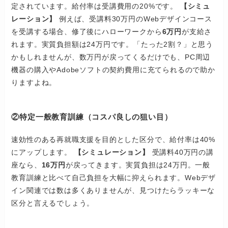
定されています。給付率は受講費用の20%です。
【シミュ
レーション】
例えば、受講料30万円のWebデザインコース
を受講する場合、修了後にハローワークから
6万円
が支給さ
れます。実質負担額は24万円です。「たった2割？」と思う
かもしれませんが、数万円が戻ってくるだけでも、PC周辺
機器の購入やAdobeソフトの契約費用に充てられるので助か
りますよね。
②特定一般教育訓練（コスパ良しの狙い目）
速効性のある再就職支援を目的とした区分で、給付率は40%
にアップします。
【シミュレーション】
受講料40万円の講
座なら、
16万円
が戻ってきます。実質負担は24万円。一般
教育訓練と比べて自己負担を大幅に抑えられます。Webデザ
イン関連では数は多くありませんが、見つけたらラッキーな
区分と言えるでしょう。