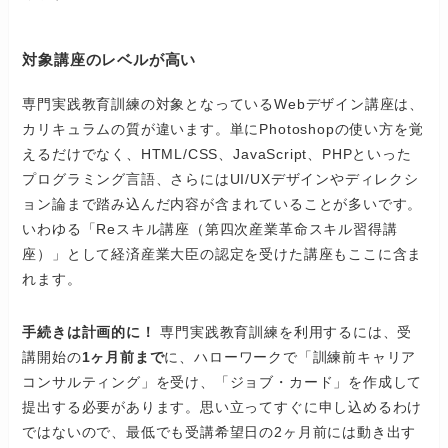
対象講座のレベルが高い
専門実践教育訓練の対象となっているWebデザイン講座は、
カリキュラムの質が違います。単にPhotoshopの使い方を覚
えるだけでなく、HTML/CSS、JavaScript、PHPといった
プログラミング言語、さらにはUI/UXデザインやディレクシ
ョン論まで踏み込んだ内容が含まれていることが多いです。
いわゆる「Reスキル講座（第四次産業革命スキル習得講
座）」として経済産業大臣の認定を受けた講座もここに含ま
れます。
手続きは計画的に！
専門実践教育訓練を利用するには、受
講開始の
1ヶ月前まで
に、ハローワークで「訓練前キャリア
コンサルティング」を受け、「ジョブ・カード」を作成して
提出する必要があります。思い立ってすぐに申し込めるわけ
ではないので、最低でも受講希望日の2ヶ月前には動き出す