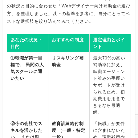
の状況と目的に合わせた「Webデザイナー向け補助金の選び
方」を整理しました。以下の基準を参考に、自分にとってベ
ストな選択肢を絞り込んでみてください。
あなたの状況・
おすすめの制度
選定理由とポイ
目的
ント
①転職が第一目
リスキリング補
最大70%の高い
標で、 民間の人
助金
補助率に加え、
気スクールに通
転職エージェン
いたい
ト並みの手厚い
サポートが受け
られるため。初
期費用を用意で
きるなら最適
解。
②今の会社でス
教育訓練給付制
「転職」が要件
キルを活かした
度 （一般・特定
に含まれないた
い、 または副
一般）
め、現職残留や