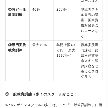
コースなど
②特定一般
40%
20万円
即戦力スキ
教育訓練
ル重視の講
座、国家資
格対策を含
むコースな
ど
③専門実践
最大70%
年間上限40
職業実践専
教育訓練
万円 （最大
門課程、第
168万円）
四次産業革
命スキル習
得講座など
高度なプロ
グラム
①一般教育訓練（多くのスクールがここ！）
Webデザインスクールの多くは、この「一般教育訓練」に指