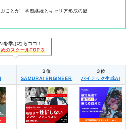
選ぶことが、学習継続とキャリア形成の鍵
AIを学ぶならココ！
めのスクールTOP３
２位
３位
I
SAMURAI ENGINEER
バイテック生成AI