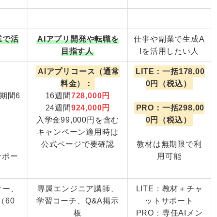
業で活
AIアプリ開発や転職を
仕事や副業で生成A
目指す人
Iを活用したい人
AIアプリコース（通常
LITE：一括178,00
円
料金）：
0円（税込）
期間6
16週間
728,000円
24週間
924,000円
PRO：一括298,00
入学金99,000円を含む
0円（税込）
キャンペーン適用時は
円
公式ページで要確認
教材は無期限で利
サポー
用可能
ター、
専属エンジニア講師、
LITE：教材＋チャ
60
学習コーチ、Q&A掲示
ットサポート
板
PRO：専任AIメン