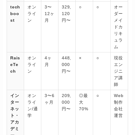
tech
オン
3〜
329,
○
○
オー
boo
ライ
12ヶ
120
ダー
st
ン
月
円〜
メイ
ドカ
リキ
ュラ
ム
Rais
オン
4ヶ
448,
×
○
現役
eTe
ライ
月
000
エン
ch
ン
円〜
ジニ
ア講
師
イン
オン
3〜6
209,
◎最
○
Web
ター
ライ
ヶ月
000
大
制作
ネッ
ン/通
円〜
70%
会社
ト・
学
運営
アカ
デミ