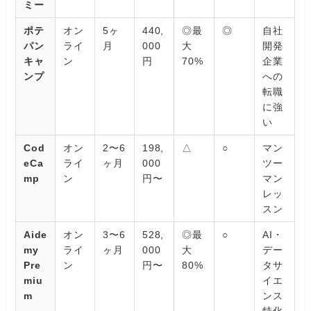
ミー
ポテ
オン
5ヶ
440,
◎最
◎
自社
パン
ライ
月
000
大
開発
キャ
ン
円
70%
企業
ンプ
への
転職
に強
い
Cod
オン
2〜6
198,
△
○
マン
eCa
ライ
ヶ月
000
ツー
mp
ン
円〜
マン
レッ
スン
Aide
オン
3〜6
528,
◎最
○
AI・
my
ライ
ヶ月
000
大
デー
Pre
ン
円〜
80%
タサ
miu
イエ
m
ンス