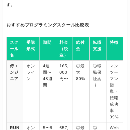
す。
おすすめプログラミングスクール比較表
スク
受講
期間
料金
給付
転職
特徴
ール
形式
（税
金
支援
名
込）
侍エ
オン
4週
165,
◎最
◎転
マン
ンジ
ライ
間〜
000
大
職保
ツー
ニア
ン
48週
円〜
80%
証あ
マン
間
り
指
導・
転職
成功
率
99%
RUN
オン
5〜9
657,
◎最
◎
Web