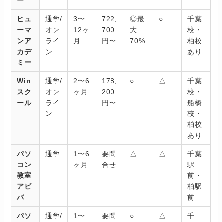
ー
ヒュ
通学/
3〜
722,
◎最
○
千葉
ーマ
オン
12ヶ
700
大
校・
ンア
ライ
月
円〜
70%
柏校
カデ
ン
あり
ミー
Win
通学/
2〜6
178,
○
△
千葉
スク
オン
ヶ月
200
校・
ール
ライ
円〜
船橋
ン
校・
柏校
あり
パソ
通学
1〜6
要問
△
△
千葉
コン
ヶ月
合せ
駅
教室
前・
アビ
柏駅
バ
前
パソ
通学/
1〜
要問
○
△
千