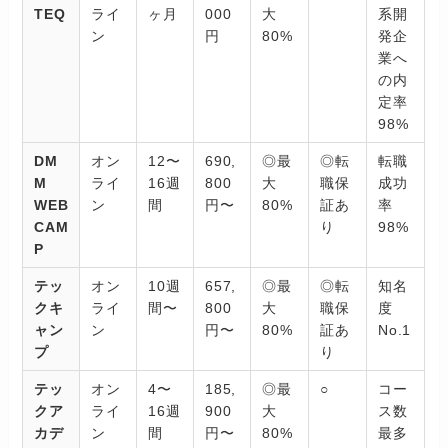
TEQ
ライ
ヶ月
000
大
系開
ン
円
80%
発企
業へ
の内
定率
98%
DM
オン
12〜
690,
◎最
◎転
転職
M
ライ
16週
800
大
職保
成功
WEB
ン
間
円〜
80%
証あ
率
CAM
り
98%
P
テッ
オン
10週
657,
◎最
◎転
知名
クキ
ライ
間〜
800
大
職保
度
ャン
ン
円〜
80%
証あ
No.1
プ
り
テッ
オン
4〜
185,
◎最
○
コー
クア
ライ
16週
900
大
ス数
カデ
ン
間
円〜
80%
最多