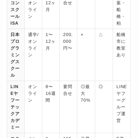
コン
オン
12ヶ
合せ
葉・
スク
ライ
月
船
ール
ン
橋・
ISA
柏
日本
通学/
1〜
200,
×
△
船橋
プロ
オン
12ヶ
000
市に
グラ
ライ
月
円〜
教室
ミン
ン
あり
グス
クー
ル
LIN
オン
8〜
要問
◎最
◎
LINE
Eヤ
ライ
16週
合せ
大
ヤフ
フー
ン
間
70%
ーグ
テッ
ルー
クア
プ運
カデ
営
ミー