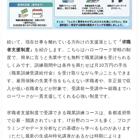
続いて、現在仕事を離れている方向けの支援策として
「求職
者支援制度」
を紹介します。こちらはハローワーク管轄の制
度で、簡単に言うと失業中でも無料で職業訓練を受けられる
しくみです。訓練期間中は条件を満たせば月10万円の手当
（職業訓練受講給付金）を受け取りながら学ぶこともできま
す。雇用保険の失業手当をもらえない求職者や、非正規で収
入が低い在職者などが対象で、受講前〜受講中〜就職までハ
ローワークが一貫支援してくれる心強い制度です。
求職者支援制度で受講できる職業訓練コースは、各都道府県
で公募・開講されています。IT分野のコースも多く、プログ
ラミングやデータ分析などの基礎から学べるものがあります
（ただし最新の生成AI特化講座があるかは時期によりま