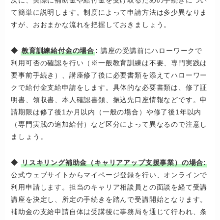
次に、実際に補助金や給付金を受け取るための手続きについ
て簡単に説明します。制度によって申請方法は多少異なりま
すが、おおまかな流れを把握しておきましょう。
◆
教育訓練給付金の場合
:
講座の受講前にハローワークで
利用可否の確認を行い（※一般教育訓練は不要、専門実践は
要事前手続き）、講座修了後に必要書類を添えてハローワー
クで給付金支給申請をします。具体的な必要書類は、修了証
明書、領収書、本人確認書類、振込先口座情報などです。申
請期限は修了後1か月以内（一般の場合）や修了後1年以内
（専門実践の追加給付）など区分によって異なるので注意し
ましょう。
◆
リスキリング補助金（キャリアアップ支援事業）の場合:
公式ウェブサイトからマイページ登録を行い、オンラインで
利用申請します。担当のキャリア相談員との面談を経て受講
講座を決定し、所定の手続きを踏んで受講開始となります。
補助金の支給申請自体は受講後に事務局を通じて行われ、条