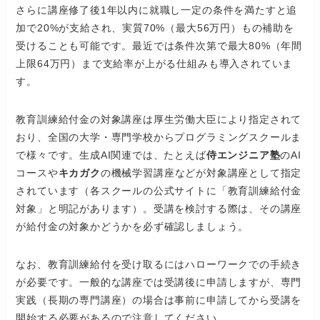
さらに講座修了後1年以内に就職し一定の条件を満たすと追
加で20%が支給され、実質70%（最大56万円）もの補助を
受けることも可能です。最近では条件次第で最大80%（年間
上限64万円）まで支給率が上がる仕組みも導入されていま
す。
教育訓練給付金の対象講座は厚生労働大臣により指定されて
おり、全国の大学・専門学校からプログラミングスクールま
で様々です。生成AI関連では、たとえば
侍エンジニア塾
のAI
コースや
キカガク
の機械学習講座などが対象講座として指定
されています（各スクールの公式サイトに「教育訓練給付金
対象」と明記があります）。受講を検討する際は、その講座
が給付金の対象かどうかを必ず確認しましょう。
なお、教育訓練給付を受け取るにはハローワークでの手続き
が必要です。一般的な講座では受講後に申請しますが、専門
実践（長期の専門講座）の場合は事前に申請してから受講を
開始する必要があるので注意してください。