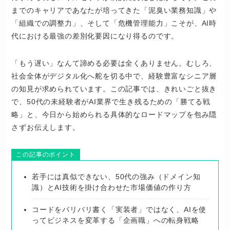
までのキャリアであなたが培ってきた「泥臭い業務知識」や
「組織での調整力」、そして「危機管理能力」こそが、AI時
代における最強の差別化要因になり得るのです。
「もう遅い」なんて諦める必要は全くありません。むしろ、
社会全体がデジタル化へ舵を切る中で、経験豊富なシニア層
の知見が求められています。この記事では、きれいごと抜き
で、50代の未経験者がAI業界で生き残るための「勝てる戦
略」と、今日から始められる具体的なロードマップを包み隠
さずお伝えします。
この記事のポイント
若手には真似できない、50代の強み（ドメイン知
識）とAI技術を掛け合わせた市場価値の作り方
コードをバリバリ書く「実装者」ではなく、AIを使
ってビジネスを変革する「企画職」への転身戦略