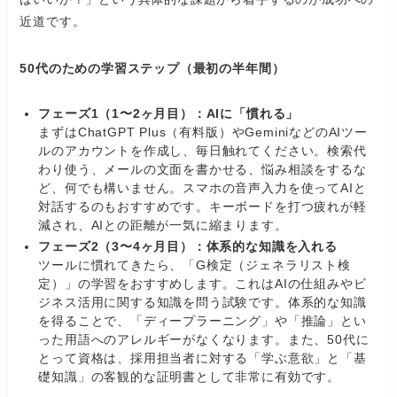
近道です。
50代のための学習ステップ（最初の半年間）
フェーズ1（1〜2ヶ月目）：AIに「慣れる」
まずはChatGPT Plus（有料版）やGeminiなどのAIツー
ルのアカウントを作成し、毎日触れてください。検索代
わり使う、メールの文面を書かせる、悩み相談をするな
ど、何でも構いません。スマホの音声入力を使ってAIと
対話するのもおすすめです。キーボードを打つ疲れが軽
減され、AIとの距離が一気に縮まります。
フェーズ2（3〜4ヶ月目）：体系的な知識を入れる
ツールに慣れてきたら、「G検定（ジェネラリスト検
定）」の学習をおすすめします。これはAIの仕組みやビ
ジネス活用に関する知識を問う試験です。体系的な知識
を得ることで、「ディープラーニング」や「推論」とい
った用語へのアレルギーがなくなります。また、50代に
とって資格は、採用担当者に対する「学ぶ意欲」と「基
礎知識」の客観的な証明書として非常に有効です。