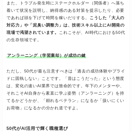
また、トラブル発生時にステークホルダー（関係者）へ落ち
着いて状況を説明し、納得感のある対策を提示したり、必要
であれば頭を下げて時間を稼いだりする。
こうした「大人の
対応力」や「泥臭い調整力」は、技術スキル以上にAI開発の
現場で渇望されています。
これこそが、AI時代における50代
の生存領域です。
アンラーニング（学習棄却）が成功の鍵
ただし、50代が最も注意すべきは「過去の成功体験やプライ
ドに固執しない」ことです。「昔はこうだった」という態度
は、変化の速いAI業界では致命的です。年下のメンターや、
それこそAI自身から素直に学ぶ姿勢（アンラーニング）を持
てるかどうかが、「頼れるベテラン」になるか「扱いにくい
お荷物」になるかの分かれ道ですよ。
50代がAI活用で輝く職種選び