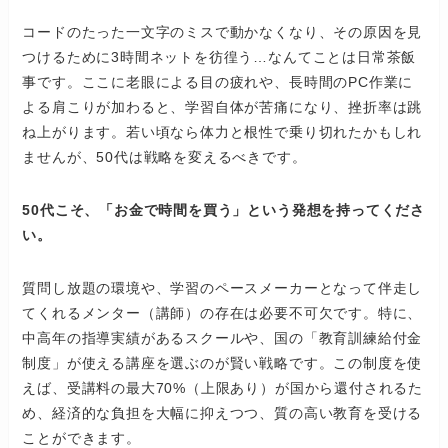
コードのたった一文字のミスで動かなくなり、その原因を見
つけるために3時間ネットを彷徨う…なんてことは日常茶飯
事です。ここに老眼による目の疲れや、長時間のPC作業に
よる肩こりが加わると、学習自体が苦痛になり、挫折率は跳
ね上がります。若い頃なら体力と根性で乗り切れたかもしれ
ませんが、50代は戦略を変えるべきです。
50代こそ、「お金で時間を買う」という発想を持ってくださ
い。
質問し放題の環境や、学習のペースメーカーとなって伴走し
てくれるメンター（講師）の存在は必要不可欠です。特に、
中高年の指導実績があるスクールや、国の「教育訓練給付金
制度」が使える講座を選ぶのが賢い戦略です。この制度を使
えば、受講料の最大70%（上限あり）が国から還付されるた
め、経済的な負担を大幅に抑えつつ、質の高い教育を受ける
ことができます。