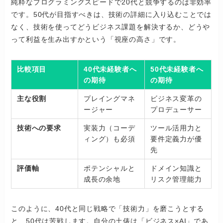
純粋なプログラミングスピードで20代と競争するのは非効率
です。50代が目指すべきは、技術の詳細に入り込むことでは
なく、技術を使ってどうビジネス課題を解決するか、どうや
って利益を生み出すかという「視座の高さ」です。
比較項目
40代未経験者へ
50代未経験者へ
の期待
の期待
主な役割
プレイングマネ
ビジネス変革の
ージャー
プロデューサー
技術への要求
実装力（コーデ
ツール活用力と
ィング）も必須
要件定義力が優
先
評価軸
ポテンシャルと
ドメイン知識と
成長の余地
リスク管理能力
このように、40代と同じ戦略で「技術力」を磨こうとする
と、50代は苦戦します。自分の土俵は「ビジネス×AI」であ