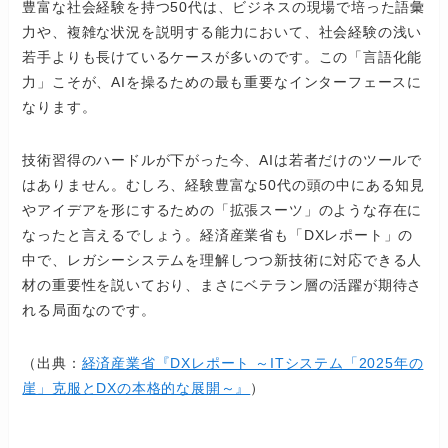
豊富な社会経験を持つ50代は、ビジネスの現場で培った語彙
力や、複雑な状況を説明する能力において、社会経験の浅い
若手よりも長けているケースが多いのです。この「言語化能
力」こそが、AIを操るための最も重要なインターフェースに
なります。
技術習得のハードルが下がった今、AIは若者だけのツールで
はありません。むしろ、経験豊富な50代の頭の中にある知見
やアイデアを形にするための「拡張スーツ」のような存在に
なったと言えるでしょう。経済産業省も「DXレポート」の
中で、レガシーシステムを理解しつつ新技術に対応できる人
材の重要性を説いており、まさにベテラン層の活躍が期待さ
れる局面なのです。
（出典：
経済産業省『DXレポート ～ITシステム「2025年の
崖」克服とDXの本格的な展開～』
）