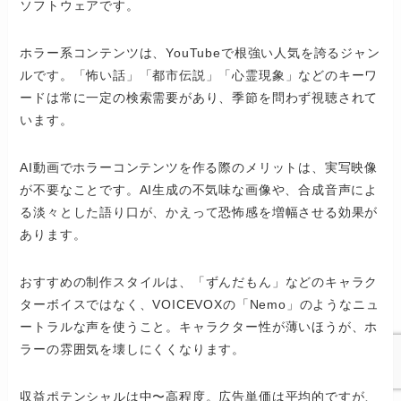
ソフトウェアです。
ホラー系コンテンツは、YouTubeで根強い人気を誇るジャン
ルです。「怖い話」「都市伝説」「心霊現象」などのキーワ
ードは常に一定の検索需要があり、季節を問わず視聴されて
います。
AI動画でホラーコンテンツを作る際のメリットは、実写映像
が不要なことです。AI生成の不気味な画像や、合成音声によ
る淡々とした語り口が、かえって恐怖感を増幅させる効果が
あります。
おすすめの制作スタイルは、「ずんだもん」などのキャラク
ターボイスではなく、VOICEVOXの「Nemo」のようなニュ
ートラルな声を使うこと。キャラクター性が薄いほうが、ホ
ラーの雰囲気を壊しにくくなります。
収益ポテンシャルは中〜高程度。広告単価は平均的ですが、