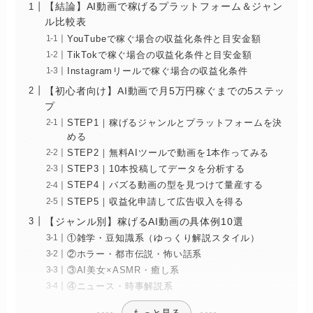
【結論】AI動画で稼げるプラットフォーム＆ジャン
ル比較表
YouTubeで稼ぐ場合の収益化条件と目安金額
TikTokで稼ぐ場合の収益化条件と目安金額
Instagramリールで稼ぐ場合の収益化条件
【初心者向け】AI動画で月5万円稼ぐまでの5ステッ
プ
STEP1｜稼げるジャンルとプラットフォームを決
める
STEP2｜無料AIツールで動画を1本作ってみる
STEP3｜10本投稿してデータを分析する
STEP4｜バズる動画の型を見つけて量産する
STEP5｜収益化申請して広告収入を得る
【ジャンル別】稼げるAI動画の具体例10選
①雑学・豆知識系（ゆっくり解説スタイル）
②ホラー・都市伝説・怖い話系
③AI美女×ASMR・癒し系
④ニュース・時事解説系
もっと見る