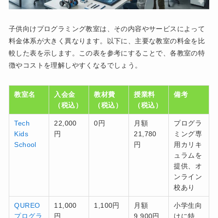
子供向けプログラミング教室は、その内容やサービスによって
料金体系が大きく異なります。以下に、主要な教室の料金を比
較した表を示します。この表を参考にすることで、各教室の特
徴やコストを理解しやすくなるでしょう。
教室名
入会金
教材費
授業料
備考
（税込）
（税込）
（税込）
Tech
22,000
0円
月額
プログラ
Kids
円
21,780
ミング専
School
円
用カリキ
ュラムを
提供、オ
ンライン
校あり
QUREO
11,000
1,100円
月額
小学生向
プログラ
円
9,900円
けに特