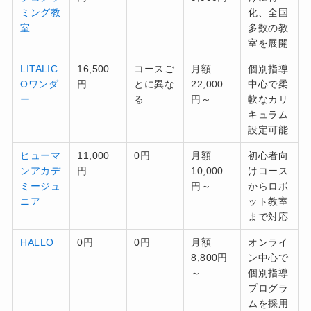
ミング教
化、全国
室
多数の教
室を展開
LITALIC
16,500
コースご
月額
個別指導
Oワンダ
円
とに異な
22,000
中心で柔
ー
る
円～
軟なカリ
キュラム
設定可能
ヒューマ
11,000
0円
月額
初心者向
ンアカデ
円
10,000
けコース
ミージュ
円～
からロボ
ニア
ット教室
まで対応
HALLO
0円
0円
月額
オンライ
8,800円
ン中心で
～
個別指導
プログラ
ムを採用